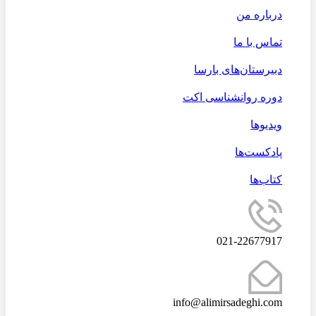
درباره من
تماس با ما
دبیرستان‌های بارسا
دوره روانشناسی اکت
ویدیوها
پادکست‌ها
کتاب‌ها
021-22677917
info@alimirsadeghi.com