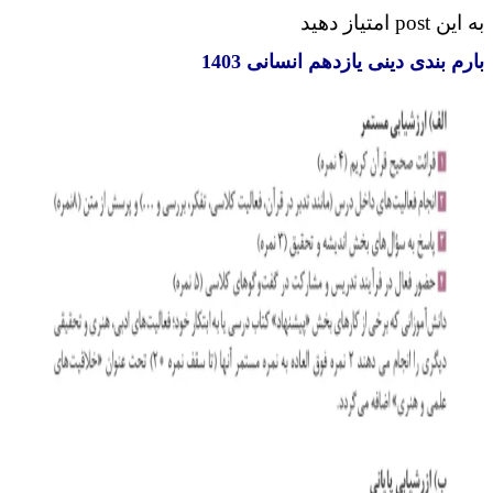
p امتیاز دهید
م بندی دینی یازدهم انسانی 1403