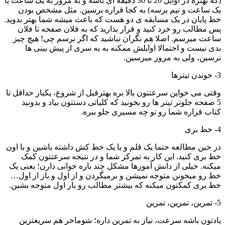
(که بهتره در اوایل 20 تا 30 دقیقه ای باشه و به مرور به یک ساعت یا
ساعت و نیم برسه) به کجا قراره برسین. مثل مشخص بودن
پایان در یک مسابقه ی دو هست که باعث میشه شما بهتر بدوید.
مطالب رو خرد کنید و قرار بذارید که به فلان صفحه تا فلان
ت میرسم. اصلا هم نگران نباشید که اگر نرسم چی! هیچ چیز
 نیست و احتمالا اوایلش ممکنه به یه سری از پیش بینی ها
ین، ولی به مرور میرسین.
ی می خواین سرعتتون بالا بره بهترقبل از شروع، یکبار حداقل تا
صفحه جلوتر تیتر ها رو بخونید که کلیاتی دستتون بیاد و بدونید
ب قراره شما رو تو چه مسیری جلو ببره.
حین مطالعه حتما یک قلم و یا یک خط کش داشته باشین و با اون
بری کنید. این کار به تمرکز شما و در نتیجه سرعتتون کمک
نه. خیلی از دانش آموزها مشکل چند باره خوانی دارن؛ یعنی یک
رو میخونن متوجه نمیشن و برمیگردن و از اول و باز از اول…
بری کمکتون میکنه که بیشتر مطالب رو بار اول متوجه بشین.
تون باشه سرعت، نیاز به تمرین داره؛ شوماخر هم سریعترین