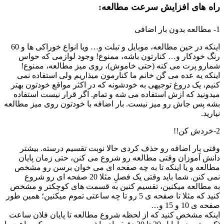
 های افزایش سرعت مطالعه:
اینکه در حین مطالعه، موبایل و تبلت و… ویا انواع خوراکی ها و 60
 خودکار و… کنارتون باشه، ممنوع! وجود لوازمی که حواس
رو پرت می کنه (حتی خاموش)، روی میز مطالعه، ممنوع!
که یه عده می گن خانم ما کنارمون میذاریم ولی استفاده نمی
م، یک دروغ توجیهی به خودشونه که در اکثر مواقع خودتون بهتر
ونید که ازش استفاده می شه و تمام. اگر قرار نیست استفاده
 پس جاش رو میز نیست. بار اضافه با خودتون روی میز مطالعه
ید.
ی بار اضافه رو حذف کردی حالا نوبت تقسیم درسته. بیشتر
ش آموزان وقتی مطالعه رو شروع می کنن، حتی زمان پایان
لعه و یا اینکه تا به چه صفحه ای می خوان برسن رو مشخص
نمی کنن. شما باید وقتی یک فصلِ مثلا 20 صفحه ای رو شروع
طالعه میکنین، تقسیم کنین به قسمت های کوچکتر و مشخص
کنید که مثلا تا صفحه ی 5 رو تا چه ساعتی تموم میکنین؛ همین طور
 10 و 15 و…
که مشخص کنید که از لحظه شروع مطالعه تا پایان فلان ساعت