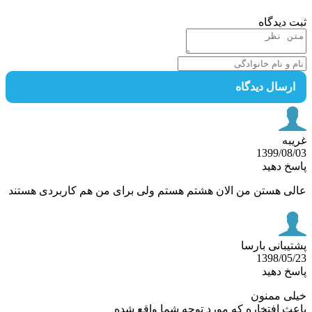
 دیدگاه
رسال دیدگاه
به
1399/08
خ دهید
ی هستن من الان هشتم هستم ولی برای من هم کاربردی هستند
یبانی بارسا
1398/05
خ دهید
ی ممنون
ث افتخاره که مورد توجه شما واقع شده