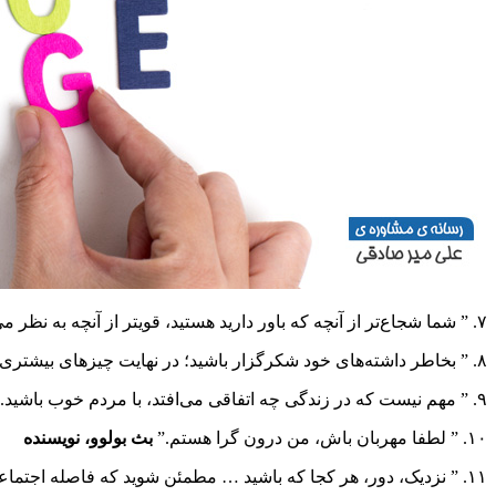
۷.
” شما شجاع‌تر از آنچه که باور دارید هستید، قویتر از آنچه به نظر 
۸. ” بخاطر داشته‌های خود شکرگزار باشید؛ در نهایت چیزهای بیشتری خواهید داشت. اگر روی آنچه ندارید متمرکز شوید، هرگز و هرگز به اندازه کافی نخواهید داشت.”
۹. ” مهم نیست که در زندگی چه اتفاقی می‌افتد، با مردم خوب باشید. خوب بودن با مردم میراث فوق العاده‌ای است که باید پشت سر بگذارید.”
۱۰. ” لطفا مهربان باش، من درون گرا هستم.”
بث بولوو، نویسنده
۱۱. ” نزدیک، دور، هر کجا که باشید … مطمئن شوید که فاصله اجتماعی را رعایت می‌کنید!”