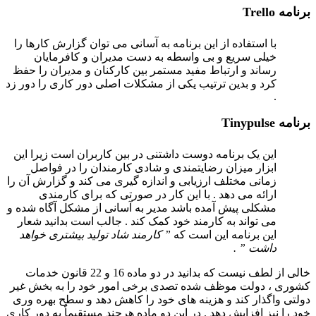
امه
Trello
با استفاده از این برنامه به آسانی می توان گزارش کارها را
خیلی سریع و بی واسطه به دست مدیران و کافرمایان
رساند و ارتباط مفید مستمر بین کارکنان و مدیران را حفظ
کرد و بدین ترتیب یکی از مشکلات اصلی دور کاری را دور زد
.
امه
Tinypulse
این یک برنامه دوست داشتنی در بین کاربران است زیرا این
ابزار میزان رضایتمندی و شادی کارمندان را در فواصل
زمانی مختلف ارزیابی و اندازه گیری می کند و گزارش آن را
ارائه می دهد . با این کار در صورتی که برای کارمندی
مشکلی پیش آمده باشد مدیر به آسانی از مشکل آگاه شده و
می تواند به کارمند خود کمک کند . جالب است بدانید شعار
این برنامه این است که
” کارمند شاد تولید بیشتری خواهد
داشت ” .
خالی از لطف نیست که بدانید در دو ماده 16 و 22 قانون خدمات
ری ، دولت موظف شده تصدی برخی امور خود را به بخش غیر
تی واگذار کند و هزینه های خود را کاهش دهد و سطح بهره وری
را نیز افزایش دهد . در این دو ماده هرچند مستقیماٌ به دور کاری