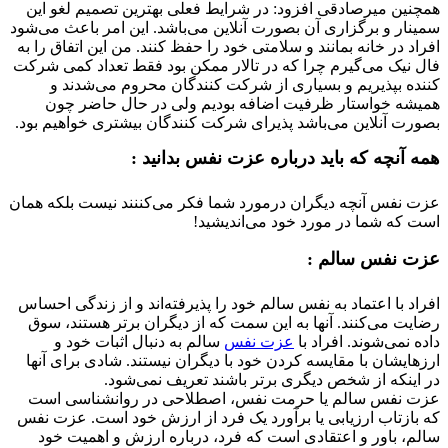
نین میرصادقی افزود: در شرایط فعلی بهترین تصمیم لغو این
نار و برگزاری آن بصورت آنلاین می‌باشد. این امر باعث می‌شود
د در خانه بمانند و سلامتی خود را حفظ کنند. من این اتفاق را به
 نیک می‌گیرم چرا که در تالار ممکن بود فقط تعداد کمی شرکت
ده بپذیریم و بسیاری از شرکت کنندگان محروم می‌شدند و
شه خواستار ظرفیت اضافه بودیم ولی در حال حاضر چون
رت آنلاین می‌باشد پذیرای شرکت کنندگان بیشتری خواهیم بود.
 آنچه که باید درباره عزت نفس بدانید :
 نفس آنچه دیگران درمورد شما فکر می‌کننند نیست بلکه همان
 که شما در مورد خود می‌اندیشید!
 نفس سالم :
اد با اعتماد به نفس سالم خود را پذیرفته‌اند و از زندگی احساس
یت می‌کنند. آنها به این سمت که از دیگران برتر هستند، سوق
 نمی‌شوند. افراد با
عزت نفس
سالم به دنبال اثبات خود و
هایشان با مقایسه کردن خود با دیگران نیستند. شادی برای آنها
اینکه از شخص دیگری برتر باشند تعریف نمی‌شود.
 نفس سالم یا حرمت نفس، اصطلاحی در روانشناسی است
بازتاب ارزیابی یا برآورد یک فرد از ارزش خود است. عزت نفس
م، باور و اعتقادی است که فرد، درباره ارزش و اهمیت خود