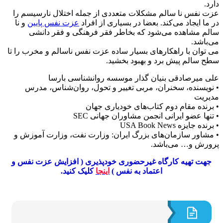
.
 نفس نا سالم مشکلات متعددی از جمله اختلال نارسیسم را
ا ایجاد می‌کند. بعضا در بسیاری از افراد
عزت نفس پایین
و نا
م مشاهده می‌شود که بخاطر فقر فرهنگی و فقر دانشی
باشد.
توان با راهکار‌های بسیار ساده عزت نفس ناسالم و مخرب را تا
 سالم پیش برد و بهبود بخشید.
 میرصادقی بنیان گذار موسسه روانشناسی بارسا
ویسنده، سخنران، مربی تغییر و تحول، روان‌شناس، مدرس
ریت
رنده مقام دوم کتاب‌های خودیاری جهان
ها عضو ایرانی انجمن مشاوران جهانی SEC
 جایزه USA Book News
شاور سازمان‌های بزرگ ایران‌: وزارت نفت‌، وزارت آموزش و
رش و… می‌باشد.
هت تهیه کارگاه غیرحضوری خودپذیری ( افزایش عزت نفس و
اعتماد به نفس )
اینجا
کلیک کنید.