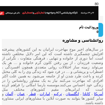
ورود/ثبت نام
0
نشناسی و مشاوره
سال‌های اخیر موج مهاجرت ایرانیان به این کشورهای پیشرفته
ایش چشمگیری داشته است که این امر دلایل مختلفی داشته
. اما دوری از خانواده و تنهایی ، فرهنگی متفاوت ، نگرانی از
یت فرزندان ، از بین رفتن کانون گرم خانواده و … هر یک
تواند زمینه ساز اختلالات روانی متعددی همچون افسردگی ،
راب و پریشانی و … در فرد شود که زندگی وی را به کلی مختل
ه و باعث طرد شدن او از جامعه می‌شود. به همین علت اکثر
ادی که مهاجرت می‌کنند نیاز به یک مشاور روانشناس را در
گی خود احساس می‌کنند.موسسه بارسا امکانی را فراهم کرده
ت که ایرانی‌های مقیم کشورهای مختلف مثل
کا
،
کانادا
،
انگلستان
،
ترکیه
،
امارات
،
قطر
،
عمان
،
آلمان
و
ر کشور ها بتوانند به صورت آنلاین با مشاورهای ایرانی مشاوره
ه باشند.