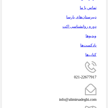
تماس با ما
دبیرستان‌های بارسا
دوره روانشناسی اکت
ویدیوها
پادکست‌ها
کتاب‌ها
021-22677917
info@alimirsadeghi.com