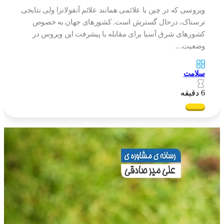
ویروسی که در چین با علائمی همانند علائم آنفولانزا ولی نتایجی
ترسناک، درحال گسترش است. کشورهای جهان به خصوص
کشورهای شرق آسیا برای مقابله با پیشرفت این ویروس در
وضعیت…
سلامت
6 دقیقه