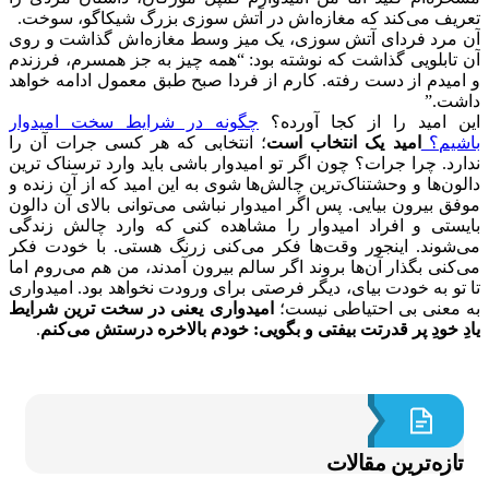
یف می‌کند که مغازه‌اش در آتش سوزی بزرگ شیکاگو، سوخت.
مرد فردای آتش سوزی، یک میز وسط مغازه‌اش گذاشت و روی
تابلویی گذاشت که نوشته بود: “همه چیز به جز همسرم، فرزندم
میدم از دست رفته. کارم از فردا صبح طبق معمول ادامه خواهد
ت.”
 امید را از کجا آورده؟
چگونه در شرایط سخت امیدوار
یم؟
امید یک انتخاب است
؛ انتخابی که هر کسی جرات آن را
رد. چرا جرات؟ چون اگر تو امیدوار باشی باید وارد ترسناک ترین
ون‌ها و وحشتناک‌ترین چالش‌ها شوی به این امید که از آن زنده و
ق بیرون بیایی. پس اگر امیدوار نباشی می‌توانی بالای آن دالون
ستی و افراد امیدوار را مشاهده کنی که وارد چالش زندگی
شوند. اینجور وقت‌ها فکر می‌کنی زرنگ هستی. با خودت فکر
کنی بگذار آن‌ها بروند اگر سالم بیرون آمدند، من هم می‌روم اما
تو به خودت بیای، دیگر فرصتی برای ورودت نخواهد بود. امیدواری
معنی بی احتیاطی نیست؛
امیدواری یعنی در سخت ترین شرایط
ِ خودِ پر قدرتت بیفتی و بگویی: خودم بالاخره درستش می‌کنم
.
ازه‌ترین مقالات