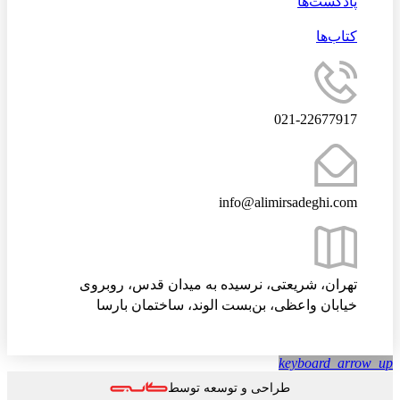
پادکست‌ها
کتاب‌ها
021-22677917
info@alimirsadeghi.com
تهران، شریعتی، نرسیده به میدان قدس، روبروی
خیابان واعظی، بن‌بست الوند، ساختمان بارسا
keyboard_arrow
طراحی و توسعه توسط