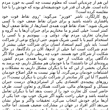
‌این هم از چرندیاتی است که معلوم نیست چه کسی به خورد مردم
ه است‌‌. طرف آن قدر فرد خودشیفته‌ای بوده که خودش را با خدا
یسه کرده است!!‌‌
 کارلگارد، ناشر “فوربز” می‌گوید:‌‌ “روی نقاط قوت خود
شاری داشته باشید و برای جبران نقاط ضعف خود، با کسی
ک شوید.”‌‌‌‌ تعداد نقاط قوت همه‌ی انسان‌ها، از نقاط ضعف آن‌ها
ر است؛‌‌ خیلی کمتر و ما مختاریم برای جبران آن‌ها یا به گروه و
مان تجاری، مردم نهاد، دولتی و… بپیوندیم‌‌ و یا کسی را
خدام کنیم یا با کسی شریک شویم.‌‌ حتی ازدواج نوعی از شراکت
؛ باید باور کنیم استعداد انسان برای شراکت خیلی بیشتر از
 شراکت است‌‌ اما خیلی از آدم‌ها، الان در دادگاه‌ها، در حال
یت از شرکای خود هستند. خوب چه ربطی دارد؟ همین حالا اگر
گاهی برای شکایت از خود بود، تقریبا همه‌ی مردم کشور،
ده‌ای آن جا داشتند!!‌‌ ما با خودمان هم مشکل داریم، چه برسد به
ران. بخشی از این که ما با دیگران مشکل داریم، به مشکلات و
باهات خودمان برمی‌گردد.‌‌ آیا بهتر نیست به فکر اصلاح خودمان
یم؟! آیا این کار ساده‌تر از شراکت نکردن با دیگران نیست؟!‌‌ در
های پیچیده‌ی اقتصادی یکی از استراتژی‌های درست جبران
ئل و کمبودهای مالی، شراکت، همکاری و تعاون است. طرف
ر است کل تجارت خود را از دست بدهد اما با دیگران تعامل
شته باشد و خیلی راحت بگوید اگر شریک خوب بود، خدا یکی از
ها برای خودش انتخاب می‌کرد‌‌‌‌. تحقیقات واگنر و مولر نشان
دهد اکثر افراد در جهان در مشارکت ضعیف هستند. اما جالب
 بدانید شراکت، سلامت شما را هم بهبود می‌بخشد. نکات