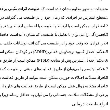
تحقیقات به طور مداوم نشان داده است که
طبیعت اثرات مثبتی بر ذه
1.سطح استرس در افرادی که زمان خود را در طبیعت می گذرانند در مقایسه با افرادی که در محیط های شهری بیشتر در فضای باز یا داخل خانه سپری می کنند کمتر است .
2.اضطراب ممکن است با ارتباط با طبیعت یا احساس ارتباط بیشتر با آن کاهش یابد.
3.افسردگی را می توان با تعامل با طبیعت، که نشان داده است حافظه، خلق و خو و شناخت را بهبود می بخشد، کمک کرد .
4.در افرادی که وقت خود را در طبیعت می گذرانند، نوسانات خلقی بیشتر به تعادل می رسد .
5.علائم اختلال کمبود توجه/بیش فعالی (ADHD) در کودکان ممکن است با گذراندن وقت بیرون از خانه کمک کند.
6.علائم اختلال استرس پس از سانحه (PTSD) ممکن است از طریق طبیعت درمانی، همراه با کیفیت زندگی، امید و عملکرد اساسی بهبود یابد .
7.علائم اوتیسم را می‌توان از طریق فعالیت‌های مبتنی بر طبیعت که تعامل اجتماعی را تقویت می‌کند و احساسات مثبت را تقویت می‌کند، بهبود بخشید.
8.افراد مبتلا به اختلالات خوردن ممکن است بتوانند از طریق فعالیت های طبیعت درمانی با بدن خود ارتباط بهتری برقرار کنند.
9.افراد مبتلا به زوال عقل ممکن است از طریق فعالیت های خارج از منزل اثرات مثبتی بر خلق و خوی خود داشته باشند .
برخی از مشکلات سلامت جسمانی را می توان به حداقل رساند زیرا
انواع طبیعت درمانی