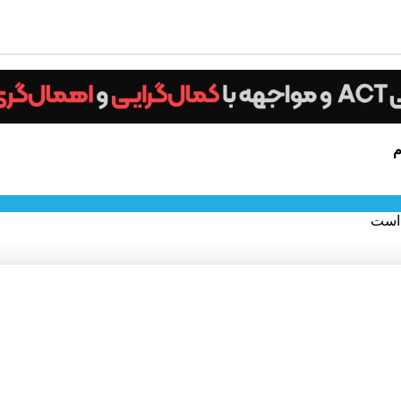
م
 است