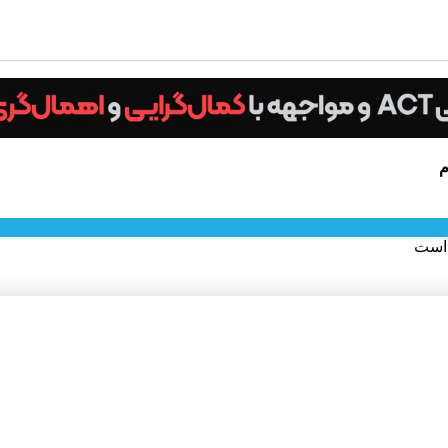
م
 است