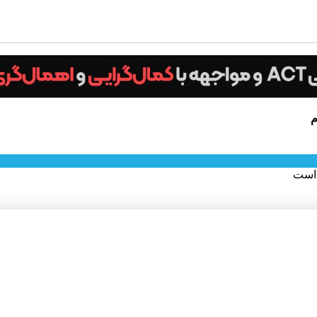
م
 است