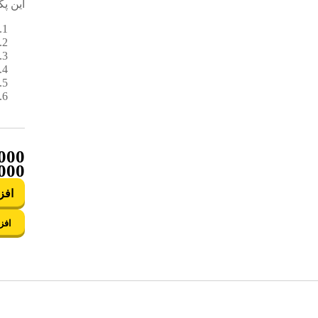
این پ
,000
,000
افز
افز