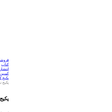
فروشگ
کتاب
انتشار
کمپین
پکیج ک
پکیج 
پکیج