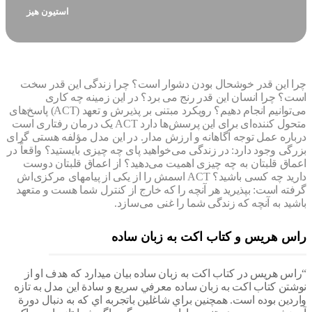
استیون هیز
 این‌ قدر خوشحال بودن دشوار است؟ چرا زندگی این‌ قدر سخت
 چرا انسان این ‌قدر رنج می‌ برد؟ در این‌ زمینه چه ‌کاری
می‌توانیم انجام دهیم؟ رویکرد مبتنی بر پذیرش و تعهد (ACT) پاسخ‌‌های
متحول کننده‌ای برای این پرسش‌ها دارد ACT یک درمان رفتاری است
اره عمل توجه آگاهانه و ارزش مدار. در این مدل مؤلفه هستی ‌گرای
ی وجود دارد: در زندگی می‌خواهید پای چه چیزی بایستید؟ واقعاً در
اق قلبتان به چه چیزی اهمیت می‌دهید؟ از اعماق قلبتان دوست
دارید چه کسی باشید؟ ACT اسمش را از یکی از پیامهای مرکزی‌اش
ته است: بپذیرید هر آنچه را که خارج از کنترل شما هست و متعهد
د به آنچه که زندگی شما را غنی می‌سازد.
 هریس و کتاب اکت به زبان ساده
س هریس در کتاب اکت به زبان ساده بیان میدارد که هدف او از
تن كتاب اکت به زبان ساده معرفي سريع و سادة اين مدل به تازه
ين بوده است. همچنين براي شاغلين باتجربه اي كه به دنبال دورة