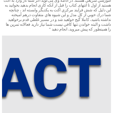
زشي سريعي هستند. در ادامه وی می‌گوید اگر شما تاز وارد به اکت
د از اول تا انتهای کتاب را قبل از آنکه کاری انجام بدهید بخوانید به
دلیل که شش فرايند مركزي اکت به يكديگر وابسته اند ، چنانچه
 درك خوبي از كل مدل و اين شيوه هاي متفاوت درهم آميخته
شته باشيد، كاملا گيج خواهيد شد و در مسير غلطي قدم برخواهيد
 و البته خواندن تنها كافي نيست شما نياز داريد فعالانه تمرين ها
مينطور كه پيش ميرويد، انجام دهيد “