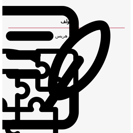
مولف
راس هریس