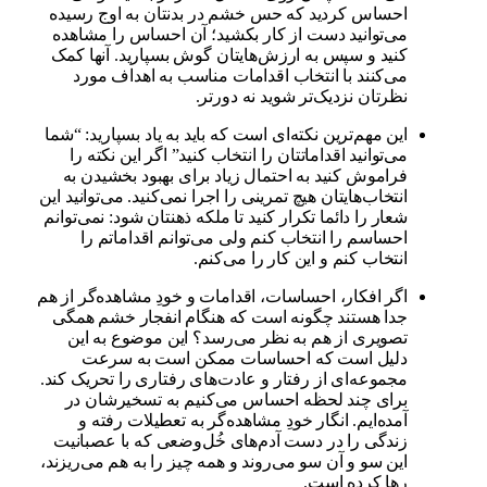
احساس کردید که حس خشم در بدنتان به اوج رسیده
می‌توانید دست از کار بکشید؛ آن احساس را مشاهده
کنید و سپس به ارزش‌هایتان گوش بسپارید. آنها کمک
می‌کنند با انتخاب اقدامات مناسب به اهداف مورد
نظرتان نزدیک‌تر شوید نه دورتر.
این مهم‌ترین نکته‌ای است که باید به یاد بسپارید: “شما
می‌توانید اقداماتتان را انتخاب کنید” اگر این نکته را
فراموش کنید به احتمال زیاد برای بهبود بخشیدن به
انتخاب‌هایتان هیچ تمرینی را اجرا نمی‌کنید. می‌توانید این
شعار را دائما تکرار کنید تا ملکه ذهنتان شود: نمی‌توانم
احساسم را انتخاب کنم ولی می‌توانم اقداماتم را
انتخاب کنم و این کار را می‌کنم.
اگر افکار، احساسات، اقدامات و خودِ مشاهده‌گر از هم
جدا هستند چگونه است که هنگام انفجار خشم همگی
تصویری از هم به نظر می‌رسد؟ این موضوع به این
دلیل است که احساسات ممکن است به سرعت
مجموعه‌ای از رفتار و عادت‌های رفتاری را تحریک کند.
برای چند لحظه احساس می‌کنیم به تسخیرشان در
آمده‌ایم. انگار خودِ مشاهده‌گر به تعطیلات رفته و
زندگی را در دست آدم‌های خُل‌وضعی که با عصبانیت
این سو و آن سو می‌روند و همه چیز را به هم می‌ریزند،
رها کرده است.