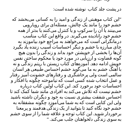
در پشت جلد کتاب نوشته شده است:
“این کتاب موهبتی از زندگی و امید را به کسانی می‌بخشد که
خشم خود را مانند یک چالش، مسئله‌ای برای رویارویی
می‌بینند یا آن را سرکوب و یا کنترل می‌کنند یا بدتر از همه
خشم خود رانادیده می‌گیرند. در واقع این کتاب مناسب
درمانگرانی است که می‌خواهند به مراجع خود بیاموزند به
جای مبارزه با خشم و دیگر احساسات آسیب زننده یاد بگیرد
آن‌ها را بخشی از خویشتن خود بداند و زندگی را بدون هیچ
گونه قضاوت و ارزیابی در مورد خود یا محکوم ساختن نفس
خویش ادامه دهد. آموزه‌های کتاب زیستن با ریتم زندگی و نه
با آهنگ خشم به ما می‌گوید خشم احساس طبیعی هر انسان
سالمی است ولی پرخاشگری و رفتارهای خشونت آمیز رفتار
و عمل انتخاب شده کسی است که نیاموخته چگونه با افکار و
احساسات خود برخورد کند. این کتاب اولین کتاب درباره
خشم نیست که تلاش می‌کند به افرادی مانند شما کمک کند تا
احساس شفقت بیشتری نسبت به خود و دیگران داشته باشید
ولی این کتابی است که به شما می‌آموزد چگونه مشفقانه به
خشم خود نگاه کنید تا بتوانید از یک زندگی هدفمند و پرمعنا
برخوردار شوید. این کتاب توجه و علاقه شما را از سوی خشم
به سوی زندگی دلخواهتان جلب می‌کند. “