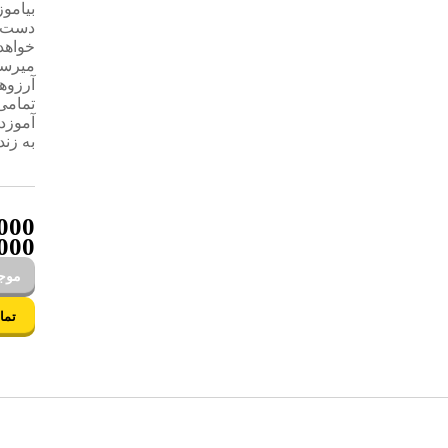
بیاموز
دست و
خواهد
میرسان
آرزوه
تمامی
آموزد 
به زن
000
000
موجو
تما