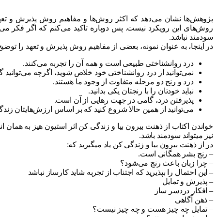
پژوهش‌ها نشان می‌دهد که اکثر روش‌ها و مفاهیم روش پذیرش و تعهد
روش‌های این رویکرد نیست. پس دوباره تاکید می‌کنم که اگر فکر می‌کنی
سودمند نباشد.
در اینجا، به عنوان نمونه، بعضی از مفاهیم روش پذیرش و تعهد را توضی
درد روانشناختی طبیعی است و همه آن را تجربه می‌کنند.
نمی‌توانید از درد روانشناختی خود خلاص شوید، اگرچه می‌توانید گا
درد و رنج دو مرحله متفاوت از وجود ما هستند.
نباید خودتان را با رنجتان یکی بدانید.
پذیرفتن درد، گامی در جهت رهایی از آن است.
می‌توانید از همین حالا شروع کنید که بر اساس ارزش‌هایتان زندگی ک
خواندن اکتاب از ذهنت بیرون بیا و زندگی کن اثر استیون هیز به هما
نیز میتواند سودمند باشد.
در از ذهنت بیرون بیا و زندگی کن یاد میگیرید که:
– رنج بشر همگانی است.
– چرا زبان باعث رنج می‌شود؟
– این احتمال را بپذیرید که اجتناب از تجربه شاید کارساز نباشد
– پذیرش و تمایل
– افکار دردسر ساز
– ذهن آگاهی
– تمایل چه چیز هست و چه چیز نیست؟