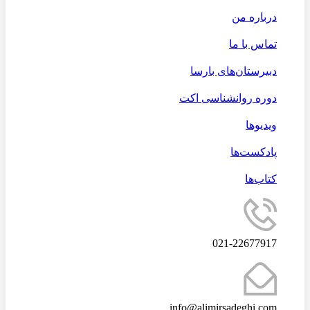
درباره من
تماس با ما
دبیرستان‌های بارسا
دوره روانشناسی اکت
ویدیوها
پادکست‌ها
کتاب‌ها
021-22677917
info@alimirsadeghi.com