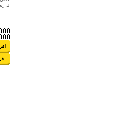
اندازه
,000
,000
افز
افز