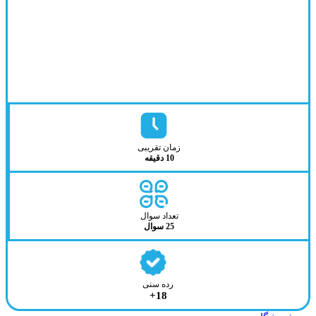
زمان تقریبی
10 دقیقه
تعداد سوال
25 سوال
رده سنی
18+