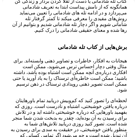
کتاب تله شادمانی یا دست از تقلا کردن بردار و زندگی کن
همانگونه که از نامش پیداست ابتدا به تعریف شادمانی
می‌پردازد و در ادامه تله های شادمانی را تعیین می‌نماید
روش‌های مفیدی را معرفی میکند تا کمتر گرفتار تله
شامانی شویم و اگر دچار تله شادمانی شدیم و بتوانیم از آن
رها شده و معنای حقیقی شادمانی را درک کنیم.
برش‌هایی از کتاب تله شادمانی
هیجانات به افکار، خاطرات و تصاویر ذهنی وابسته‌اند. برای
مثال وقتی دچار احساس ترس می‌شوید، ممکن است
افکاری درباره‌ی آنچه ممکن است اشتباه بوده باشد، داشته
باشید؛ ممکن است خاطره‌ای ترسناک را به یاد آورید یا حتی
ممکن است تصویر ذهنی رویدادی ترسناک در ذهن ترسیم
شود.
‌لحظه‌ای را تصور کنید که کم‌وبیش دریابید تمام باورهایتان
درباره یافتن خوشبختی، اشتباه و نادرست است. روزی که
بفهمید باورهایی که درباره خوشبختی داشته اید و در تلاش
برای رسیدن به آن بوده‌اید، چقدر به بدبخت شدن شما منجر
شده است. تصور کنید روزی دریابید تلاش‌های شما به
منظور یافتن خوشبختی، در حقیقت به سدی برای رسیدن به
آن تبدیل شده است و چه می‌شود اگر تمامی کسانی که