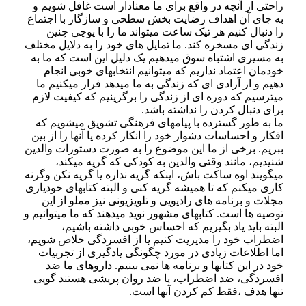
راحتی از آنچه در واقع برای ما معنادار است غافل شویم و
به جای آن اهداف رضایت بخش سطحی و سازگار با اجتماع
را دنبال کنیم هر تیک ساعت میتواند ما را با پوچی چنین
زندگی ای مسخره کند. ما تمایل های خود را به دلایل مختلف
به مسیری اشتباه سوق میدهیم یک دلیل این است که ما به
خودمان اعتماد نداریم که میتوانیم انتخابهای خوبی انجام
دهیم و از آزادی ای که زندگی به ما میدهد فرار میکنیم ما
میترسیم که دوره ای از زندگی را برگزینیم که کیفیت لازم
برای دنبال کردن را نداشته باشد.
ما به طور گسترده با پیامهای فرهنگی تشویق میشویم که
افکار و احساسات دشوار خود را انکار کرده یا آنها را از بین
ببریم. برخی از ما این موضوع را به صورت دستورات والدین
شنیدیم، مانند وقتی والدین به کودکی که گریه میکند،
میگویند اوه ساکت باش، اینکه گریه نداره یا گریه نکن وگرنه
کاری میکنم که تا همیشه گریه کنی و البته کتابهای خودیاری
مجلات و برنامه های رادیویی و تلویزیونی نیز مملو از این
توصیه ها است. کتابهای مشهور نوید میدهند که ما میتوانیم و
البته باید یاد بگیریم که احساس خوبی داشته باشیم،
اضطراب خود را مدیریت کنیم یا از افسردگی خلاص شویم،
اما اطلاعات زیادی در مورد چگونگی یادگیری از تجربیات
خود در این کتابها و برنامه ها نمی بینیم. داروهای ما ضد
افسردگی، ضد اضطراب، یا ضد روان پریشی هستند گویی
تنها هدف ،فقط کم کردن آنها است.