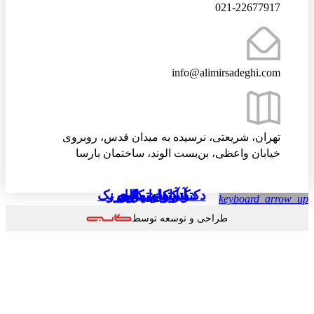
021-22677917
info@alimirsadeghi.com
تهران، شریعتی، نرسیده به میدان قدس، روبروی
خیابان واعظی، بن‌بست الوند، ساختمان بارسا
دکتر میهالی
آبراهام مازلو
استفان کاوی
دکتر کارل راجرز
دکتر آرون تمکین بک
keyboard_arrow
Stephen Richards Covey
mihaly csikszentmihalyi
Abraham Maslow
Carl Rogers
Aaron beck
طراحی و توسعه توسط