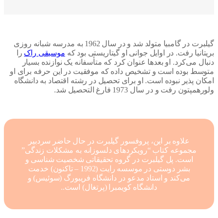
گیلبرت در گامبیا متولد شد و در سال 1962 به مدرسه شبانه روزی
انیا رفت. در اوایل جوانی او گیتاریستی بود که
موسیقی راک
را
ل می‌کرد. او بعدها عنوان کرد که متأسفانه یک نوازنده بسیار
سط بوده است و تشخیص داده که موفقیت در این حرفه برای او
ان پذیر نبوده است. او برای تحصیل در رشته اقتصاد به دانشگاه
پتون رفت و در سال 1973 فارغ التحصیل شد.
علاوه بر این، پروفسور گیلبرت در حال حاضر سردبیر
مجموعه کتاب “رویکردهای دلسوزانه به مشکلات زندگی”
است. پل گیلبرت در گروه تحقیقاتی شخصیت شناسی و
بشر دوستی در موسسه رایت (1992 – تاکنون) خدمت
می‌کند و استاد مدعو در دانشگاه فریبورگ (سوئیس) و
دانشگاه کویمبرا (پرتغال) است..