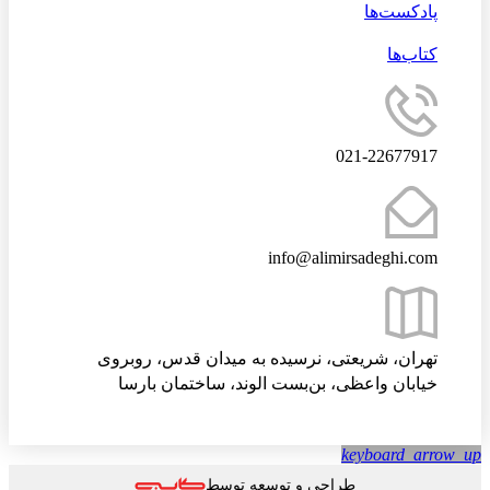
پادکست‌ها
کتاب‌ها
021-22677917
info@alimirsadeghi.com
تهران، شریعتی، نرسیده به میدان قدس، روبروی
خیابان واعظی، بن‌بست الوند، ساختمان بارسا
keyboard_arrow
طراحی و توسعه توسط