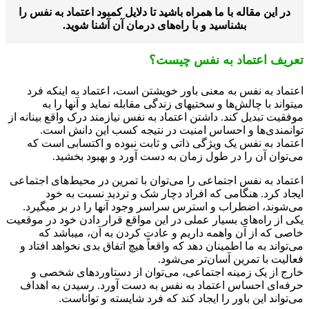
ر این مقاله با ما همراه باشید تا دلایل کمبود اعتماد به نفس را
بشناسید و با راه‌های درمان آن آشنا شوید.
یف اعتماد به نفس چیست؟
ماد به نفس به معنی باور خویشتن است، اعتماد به اینکه فرد
اند با چالش‌ها و سختیهای زندگی مقابله نماید و آنها را به
قیت تبدیل کند. داشتن اعتماد به نفس نیازمند درک واقع بینانه از
نمندی‌ها و احساس امنیت در نتیجه کسب این دانش است.
ماد به نفس یک ویژگی ذاتی و ثابت نبوده و اکتسابی است که
توان آن را در طول زمان به دست آورد و بهبود بخشید.
ماد به نفس اجتماعی را می‌توان با تمرین در محیط‌های اجتماعی
اد کرد. هنگامی که افراد دچار شک و تردید نسبت به خود
شوند، اضطراب و استرس سراسر وجود آنها را در بر میگیرد.
 از راه‌های بسیار عملی در این مواقع قرار دادن خود در موقعيت
ی كه از آن واهمه داریم و عادت کردن به آن، میباشد که
واند به ما اطمینان دهد که واقعاً هیچ اتفاق بدی نخواهد افتاد و
لیت با تمرین آسان‌تر می‌شود.
ج از یک زمینه اجتماعی، می‌توان از دستاوردهای شخصی و
ه‌ای احساس اعتماد به نفس به دست آورد. رسیدن به اهداف
واند این باور را ایجاد کند که فرد شایسته و تواناست.