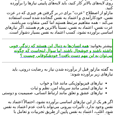
لایه‌های بالاتر کار کنید، باید لایه‌های پایینی نیازها را برآورده
.
لو از اصطلاح “عزت” برای در بر گرفتن هر چیزی که در عزت
، خودکارآمدی و اعتماد به نفس گنجانده شده است استفاده
کند – همه مفاهیم مرتبط هستند اما کمی متفاوت می‌باشند.
 نفس، اعتماد به نفس، نسبتاً بالاترین هرم هستند. اگر نیازهای
سی برآورده نشود، کسب اعتماد به نفس بسیار دشوار است.
شتر بخوانید:
همه انسان‌ها به دنبال این هستند که زندگی خوبی
ته باشند و خوشحال باشند. اما سوال اینجاست که چگونه
توان به این مهم دست یافت؟ خودشکوفایی چیست ؟
فته مازلو، قبل از برآورده شدن نیاز به رضایت درونی، باید
های زیر برآورده شوند:
نیازهای فیزیولوژیکی مانند غذا و خواب
نیازهای ایمنی مانند سرپناه امن، نظم و ثبات
نیازهای عشق و تعلق مانند ارتباط انسانی، صمیمیت و دوستی
هر یک از این نیازهای اساسی برآورده نشود، احتمالاً اعتماد به
 وجود ندارد. تأثیرات بیرونی می‌تواند باعث عدم اعتماد به نفس
. اغلب، اعتماد به نفس پایین از طریق تجربیات و تعامل با