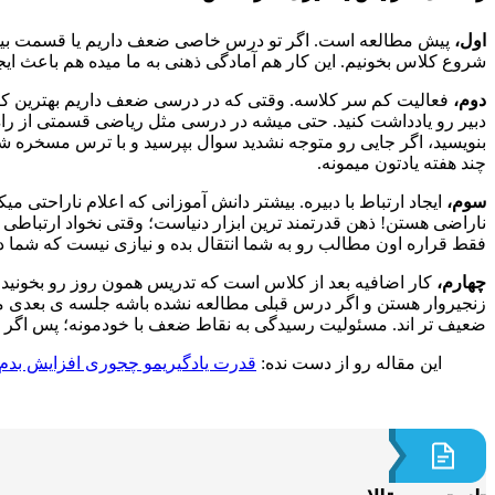
اول،
پیش مطالعه است. اگر تو درس خاصی ضعف داریم یا قسمت بیشتری
شروع کلاس بخونیم. این کار هم آمادگی ذهنی به ما میده هم باعث ای
دوم،
فعالیت کم سر کلاسه. وقتی که در درسی ضعف داریم بهترین کا
دبیر رو یادداشت کنید. حتی میشه در درسی مثل ریاضی قسمتی از راه ح
بنویسید، اگر جایی رو متوجه نشدید سوال بپرسید و با ترس مسخره شد
چند هفته یادتون میمونه.
سوم،
ایجاد ارتباط با دبیره. بیشتر دانش آموزانی که اعلام ناراحتی
ناراضی هستن! ذهن قدرتمند ترین ابزار دنیاست؛ وقتی نخواد ارتباطی 
فقط قراره اون مطالب رو به شما انتقال بده و نیازی نیست که شما د
چهارم،
کار اضافیه بعد از کلاس است که تدریس همون روز رو بخونید
زنجیروار هستن و اگر درس قبلی مطالعه نشده باشه جلسه ی بعدی مطا
ضعیف تر اند. مسئولیت رسیدگی به نقاط ضعف با خودمونه؛ پس اگر د
این مقاله رو از دست نده:
قدرت یادگیریمو چجوری افزایش بدم