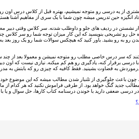
 از یه درسی رو متوجه نمیشیم، بهتره قبل از کلاس درس اون رو پیش
جاد انگیزه حین تدریس میشه چون شما با یک سری از مفاهیم آشنا هستی
ر نشستن در ردیف های جلو و داوطلب شدنه. سر کلاس وقتی دبیر مطل
ل رو تشریحی بنویسید که این کار میزان توجه شما رو سر کلاس چند بر
ن رو به رو بشید. باور کنید که هیچکس سوالات شما رو یک روز بعد به
 میکنند که سر درس خاصی مطلب رو متوجه نمیشن و معمولا بعد از چند س
با درسی برقرار کنه، یادگیری رو هم کم میکنه. نیازی نیست که اون دب
رموردش به قضاوت بشینید. فقط کافیه که چیزی رو که بابتش به مدرسه 
. چون باعث جلوگیری از تلنبار شدن مطالب میشه که این موضوع خود
لب جدید گنگ خواهد بود. از طرفی فراموش نکنید که هر کدام از ما ا
ر درسی ضعفی دارید با خوندن درسنامه کتاب کارها، حل سوال و یا 
؟