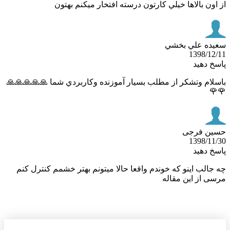
از اون بالاها خيلي كارتون درسته افتخار ميكنم به
سعيده علي ب
1398/12
پاسخ د
باسلام وتشكر از مطلب بسيار آموزنده وكاربردي شما 🙏🙏🙏

حسین ف
1398/11
پاسخ د
چه جالب اینو که خوندم واقعا حالا میتونم بهتر خشمم کنترل 
مرسی از این مق