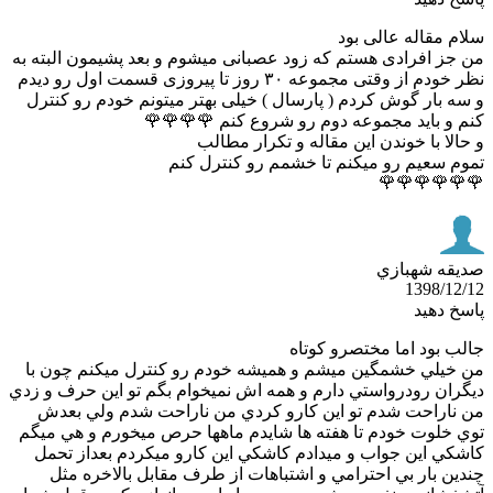
سلام مقاله عالی 
من جز افرادی هستم که زود عصبانی میشوم و بعد پشیمون البته
نظر خودم از وقتی مجموعه ۳۰ روز تا پیروزی قسمت اول رو دیدم
و سه بار گوش کردم ( پارسال ) خیلی بهتر میتونم خودم رو کن
کنم و باید مجموعه دوم رو شروع کنم 🌹🌹
و حالا با خوندن این مقاله و تکرار مط
تموم سعیم رو میکنم تا خشمم رو کنترل 
🌹🌹🌹🌹
صديقه شهب
1398/12
پاسخ د
جالب بود اما مختصرو كو
من خيلي خشمگين ميشم و هميشه خودم رو كنترل ميكنم چون
ديگران رودرواستي دارم و همه اش نميخوام بگم تو اين حرف و 
من ناراحت شدم تو اين كارو كردي من ناراحت شدم ولي ب
توي خلوت خودم تا هفته ها شايدم ماهها حرص ميخورم و هي م
كاشكي اين جواب و ميدادم كاشكي اين كارو ميكردم بعداز ت
چندين بار بي احترامي و اشتباهات از طرف مقابل بالاخره 