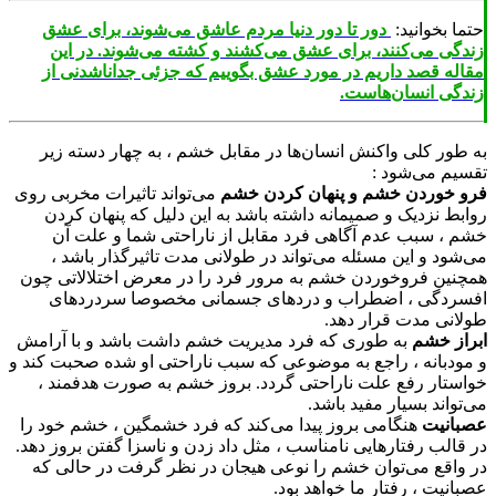
ا بخوانید:
دور تا دور دنیا مردم عاشق می‌شوند، برای عشق
گی می‌کنند، برای عشق می‌کشند و کشته می‌شوند. در این
له قصد داریم در مورد عشق بگوییم که جزئی جداناشدنی از
گی انسان‌هاست.
طور کلی واکنش انسان‌ها در مقابل خشم ، به چهار دسته زیر
یم می‌شود :
 خوردن خشم
و پنهان کردن خشم
می‌تواند تاثیرات مخربی روی
بط نزدیک و صمیمانه داشته باشد به این دلیل که پنهان کردن
 ، سبب عدم آگاهی فرد مقابل از ناراحتی شما و علت آن
شود و این مسئله می‌تواند در طولانی مدت تاثیرگذار باشد ،
نین فروخوردن خشم به مرور فرد را در معرض اختلالاتی چون
ردگی ، اضطراب و دردهای جسمانی مخصوصا سردردهای
انی مدت قرار دهد.
از خشم
به طوری که فرد مدیریت خشم داشت باشد و با آرامش
ودبانه ، راجع به موضوعی که سبب ناراحتی او شده صحبت کند و
ستار رفع علت ناراحتی گردد. بروز خشم به صورت هدفمند ،
واند بسیار مفید باشد.
انیت
هنگامی بروز پیدا می‌کند که فرد خشمگین ، خشم خود را
قالب رفتارهایی نامناسب ، مثل داد زدن و ناسزا گفتن بروز دهد.
واقع می‌توان خشم را نوعی هیجان در نظر گرفت در حالی که
نیت ، رفتار ما خواهد بود.