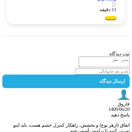
11 دقیقه
 دیدگاه
رسال دیدگاه
وق
1400/06
خ دهید
اق (ازهر نوع) و بخشش، راهکار کنترل خشم هست. باید اینو
ین کنیم تا برامون آسون شه