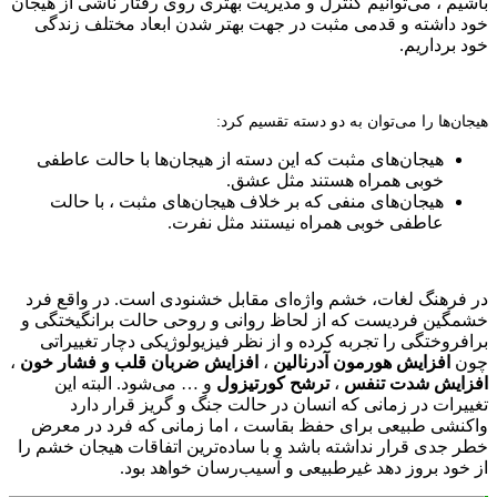
یم ، می‌توانیم کنترل و مدیریت بهتری روی رفتار ناشی از هیجان
 داشته و قدمی مثبت در جهت بهتر شدن ابعاد مختلف زندگی
 برداریم.
ن‌ها را می‌توان به دو دسته تقسیم کرد:
هیجان‌های مثبت که این دسته از هیجان‌ها با حالت عاطفی
خوبی همراه هستند مثل عشق.
هیجان‌های منفی که بر خلاف هیجان‌های مثبت ، با حالت
عاطفی خوبی همراه نیستند مثل نفرت.
فرهنگ لغات، خشم واژه‌ای مقابل خشنودی است. در واقع فرد
گین فردیست که از لحاظ روانی و روحی حالت برانگیختگی و
فروختگی را تجربه کرده و از نظر فیزیولوژیکی دچار تغییراتی
ن
افزایش هورمون آدرنالین
،
افزایش ضربان قلب و فشار خون
،
ایش شدت تنفس
،
ترشح کورتیزول
و … می‌شود. البته این
یرات در زمانی که انسان در حالت جنگ و گریز قرار دارد
نشی طبیعی برای حفظ بقاست ، اما زمانی که فرد در معرض
 جدی قرار نداشته باشد و با ساده‌ترین اتفاقات هیجان خشم را
خود بروز دهد غیرطبیعی و آسیب‌رسان خواهد بود.