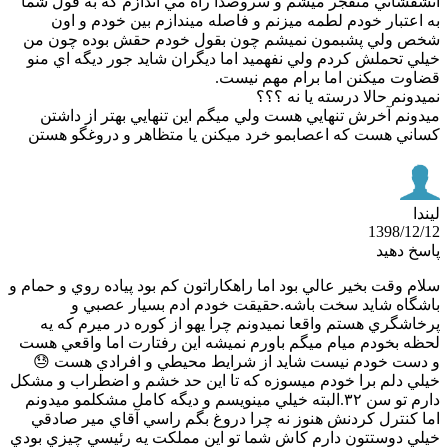
فشاني منفجر ميشم و سروصدا راه مي اندازم كه به قول شما
اعتبار خودم لطمه ميزنم و فاصله ميندازم بين خودم و اون
 ولي پشبمون نميشم چون بقول خودم حقش بوده چون من
ي تحملش كردم ولي نفهميد اما ديگران شايد جور ديگه اي منو
وت ميكنن اما برام مهم نيست.
ونم حالا درسته يا نه ؟؟؟
ونم آخرش تنهايي هست ولي ميگم اين تنهايي بهتر از داشتن
ني هست كه اعصابمو خرد ميكنن يا متظاهر و دروغگو هستن
ا
1398/12
خ دهید
م وقت بخير عالي بود اما راهكاراتون كم بود پياده روي و حمام و
گاه شايد سخت باشه.حقيقت خودم ادم بسيار عصبي و
اشگري هستم واقعا نميدونم چرا يهو از كوره در ميرم كه يه
ه بخودم ميام ميگم باورم نميشه اين رفتارت اما واقعي هست
ست خودم نيست شايد از شرايط محيطي و افرادي هست 😓
ي دلم برا خودم ميسوزه كه تا اين حد خشم و اضطراب و مشكل
دارم تو سن ٣٢.البته خيلي مينويسم و ديگه كامل مشكلمو ميدونم
 كنترل كردنش هنوز نه چرا دروغ بگم راسي آقاي مير صادقي
ي دوستتون دارم كاش شما تو اين مملكت يه رئيسي چيزي بودي