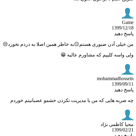
G
1399/12
خ دهید
خیلی آدن صبوری هستم😐به خاطر همین اصلا به دردم نخورد😒
 واسه کلیپم که مشاورم عالیه 😁
mohammadhoss
1399/09
خ دهید
ضربه هایی که من با مدیریت نکردن خشمو عصبانیتم خوردم
ا کاظمی نژاد
1399/02
خ دهید