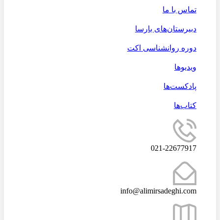
تماس با ما
دبیرستان‌های بارسا
دوره روانشناسی اکت
ویدیوها
پادکست‌ها
کتاب‌ها
021-22677917
info@alimirsadeghi.com