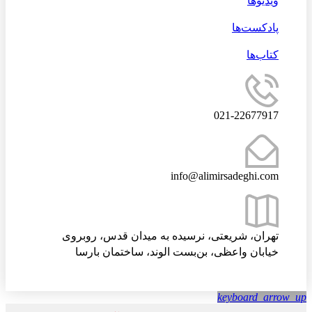
ویدیوها
پادکست‌ها
کتاب‌ها
021-22677917
info@alimirsadeghi.com
تهران، شریعتی، نرسیده به میدان قدس، روبروی
خیابان واعظی، بن‌بست الوند، ساختمان بارسا
keyboard_arrow