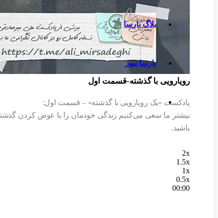
بلاگ بارسا
بارسا نیوز
رویارویی با گذشته-قسمت اول
پادکست «یک رویارویی با گذشته» – قسمت اول:
بیشتر ما سعی می‌کنیم زندگی خودمان را با عوض کردن گذشته تغی
باشید.
2x
1.5x
1x
0.5x
00:00