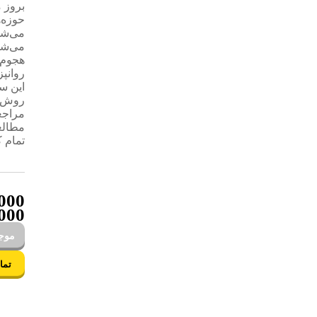
بروز 
حوزه‌
می‌شو
می‌شود
هجوم 
روانپ
این س
روش‌ه
مراجع
مطالع
تمام 
000
000
موجو
تما