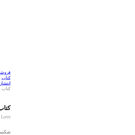
فروشگ
کتاب
انتشا
کتاب
کتا
f Love
شکست 