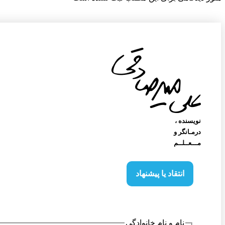
نویسنده‌ ،
درمـانگر و
مـــعــلــم
انتقاد یا پیشنهاد
نام و نام خانوادگی