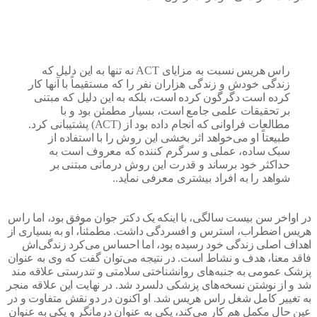
راس هریس نسبت به مزایای ACT نه تنها به این دلیل که
زندگی خودش و زندگی هزاران نفر را که مستقیماً با آنها کار
کرده است دگرگون کرده است، بلکه به این دلیل که مبتنی
بر تحقیقات علمی جامع است، بسیار مطمئن بود و با
مطالعات فراوانی که انجام داده بود از (ACT) پشتیبانی کرد.
طبیعتاً او می‌خواهد اثر بخشی این روش را با استفاده از
سبک ساده، عملی و سرگرم کننده که معروف است به
حداکثر خود برساند و قدرت این روش درمانی مبتنی بر
شواهد را به افراد بیشتری معرفی نماید.
.
اواخر سن بیست سالگی، با اینکه یک دکتر جوان موفق بود، اما راس
س اضطراب، استرس و افسردگی داشت. مطمئناً، او به بسیاری از
اف اصلی زندگی خود رسیده بود، اما احساس می‌کرد زندگی‌اش
د معنا، هدف و نشاط است. در نتیجه می‌توان گفت که وی به عنوان
ک عمومی به جنبه‌های روانشناختی سلامتی و تندرستی علاقه مند
و از نوشتن نسخه‌های پزشکی دلسرد شد. در نهایت این علاقه منجر
تغییر کامل شغل راس هريس شد. او اکنون در دو نقش متفاوت و در
 حال مکمل هم کار می‌کند، یکی به عنوان درمانگر و یکی به عنوان