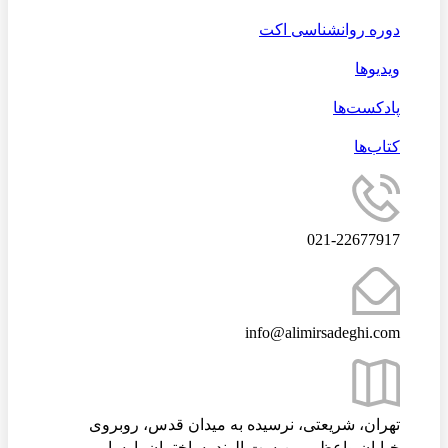
دوره روانشناسی اکت
ویدیوها
پادکست‌ها
کتاب‌ها
021-22677917
info@alimirsadeghi.com
تهران، شریعتی، نرسیده به میدان قدس، روبروی
خیابان واعظی، بن‌بست الوند، ساختمان بارسا