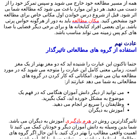
 از مسیر مطالعه خود خارج می شوید و سپس تمرکز خود را از
 می دهید. هر دو این موارد باعث می شود که مطالعه شما بی
 شود. قبل از شروع درس خواندن اول مکانی خاص برای مطالعه
 مشخص کنید.
مکان مطالعه
باید به دور از هرگونه حواس پرتی
د. برای بعضی افراد کتابخانه ها و برای برخی دیگر فضایی با صدا
 کم پس زمینه می تواند مناسب باشد.
ت نهم
فاده از گروه های مطالعاتی تاثیرگذار
 تاکنون این عبارت را شنیده اید که دو مغز بهتر از یک مغز
. زمانی معنی کامل این عبارت را متوجه می شوید که در مورد
لعه بیان می شود. امکاناتی که کار کردن در گروه های
لعاتی به شما می دهد عبارتند از:
می توانید از دیگر دانش آموزان هنگامی که در فهم یک
موضوع به مشکل خورده اید، کمک بگیرید.
وظایفتان را سریع تر انجام می دهید.
آموزش به دیگران
یرگذارترین روش در
هرم یادگیری
آموزش به دیگران می باشد.
 بدین وسیله به دانش آموزان دیگر و خودتان کمک می کنید تا
یت واقعی مطالب را بهتر درک کنید. با این حال اگر گروه های
عاتی استاندارد نباشند، می توانند بسیار نا کار آمد باشند.