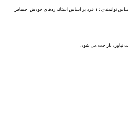
۲-احساس توانمندی : آیا احساس می کنم اگر چیزی برایم مهم باشد و برایش تلاش کنم، احتمال زیاد به آن دست پیدا می کنم ؟-دو مؤلفه احساس توانمندی : ۱-فرد بر اساس استانداردهای خودش احساس
ت نیاورد ناراحت می شود.